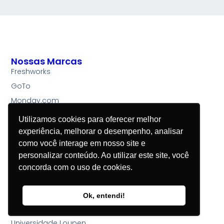
Nossas Marcas
Freshworks
GoTo
Monday.com
Links Úteis
Utilizamos cookies para oferecer melhor
Início
experiência, melhorar o desempenho, analisar
Quem somos
como você interage em nosso site e
Conteúdos
personalizar conteúdo. Ao utilizar este site, você
Professional Services
concorda com o uso de cookies.
Loupen Labs
Suporte
Ok, entendi!
Parceiros
Universidade Loupen