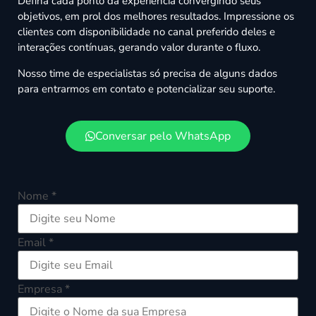
Defina cada ponto da experiência convergindo seus
Desenvolvemos integrações e apps sob
objetivos, em prol dos melhores resultados. Impressione os
medida para as necessidades da sua
clientes com disponibilidade no canal preferido deles e
operação.
interações contínuas, gerando valor durante o fluxo.
Nosso time de especialistas só precisa de alguns dados
IP Dedicado
para entrarmos em contato e potencializar seu suporte.
Garanta taxas maiores de entrega e
abertura de e-mails marketing com um IP
dedicado para sua operação. Disponível
Conversar pelo WhatsApp
apenas para o plano Enterprise.
Nome *
Email *
Empresa *