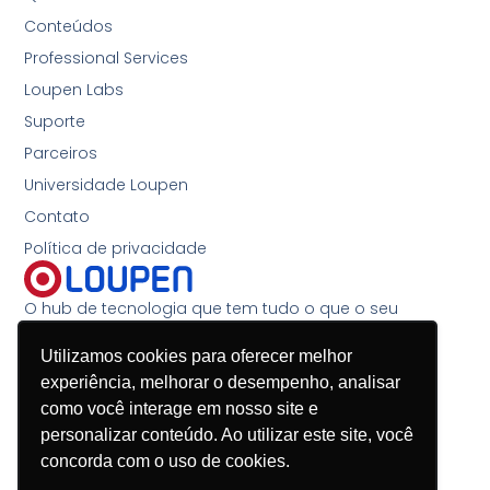
Conteúdos
Professional Services
Loupen Labs
Suporte
Parceiros
Universidade Loupen
Contato
Política de privacidade
O hub de tecnologia que tem tudo o que o seu
negócio precisa
Utilizamos cookies para oferecer melhor
(11) 4200-1124
experiência, melhorar o desempenho, analisar
(45) 3197-9089
como você interage em nosso site e
contato@loupen.com.br
personalizar conteúdo. Ao utilizar este site, você
concorda com o uso de cookies.
Segunda à sexta-feira, das 8h30 às 18h