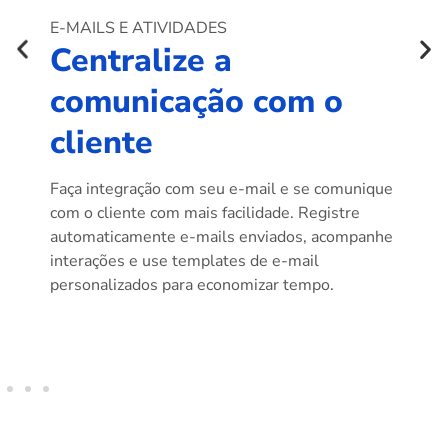
E-MAILS E ATIVIDADES
A
e
Centralize a
E
comunicação com o
v
cliente
o
v
Faça integração com seu e-mail e se comunique
com o cliente com mais facilidade. Registre
Fe
automaticamente e-mails enviados, acompanhe
re
ios
interações e use templates de e-mail
re
personalizados para economizar tempo.
at
um