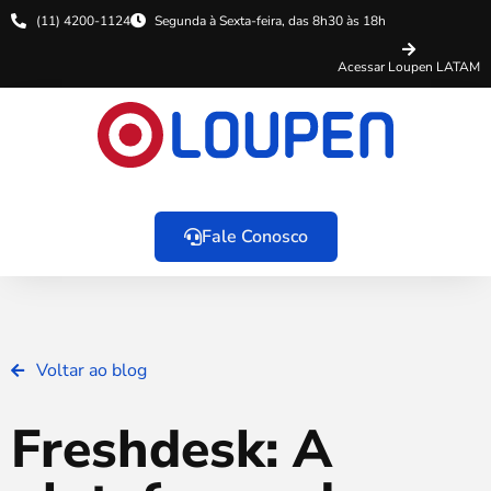
(11) 4200-1124
Segunda à Sexta-feira, das 8h30 às 18h
Acessar Loupen LATAM
Fale Conosco
Voltar ao blog
Freshdesk: A