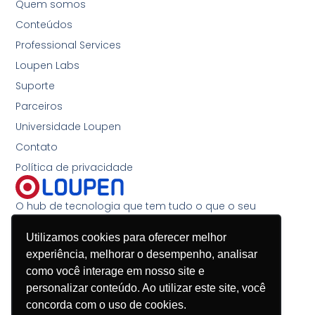
Quem somos
Conteúdos
Professional Services
Loupen Labs
Suporte
Parceiros
Universidade Loupen
Contato
Política de privacidade
O hub de tecnologia que tem tudo o que o seu
negócio precisa
Utilizamos cookies para oferecer melhor
(11) 4200-1124
experiência, melhorar o desempenho, analisar
(45) 3197-9089
como você interage em nosso site e
contato@loupen.com.br
personalizar conteúdo. Ao utilizar este site, você
concorda com o uso de cookies.
Segunda à sexta-feira, das 8h30 às 18h