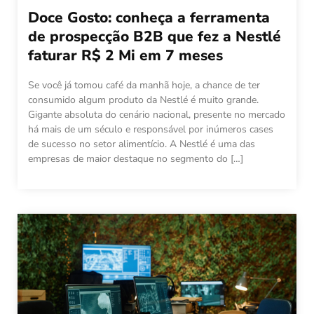
Doce Gosto: conheça a ferramenta
de prospecção B2B que fez a Nestlé
faturar R$ 2 Mi em 7 meses
Se você já tomou café da manhã hoje, a chance de ter
consumido algum produto da Nestlé é muito grande.
Gigante absoluta do cenário nacional, presente no mercado
há mais de um século e responsável por inúmeros cases
de sucesso no setor alimentício. A Nestlé é uma das
empresas de maior destaque no segmento do […]