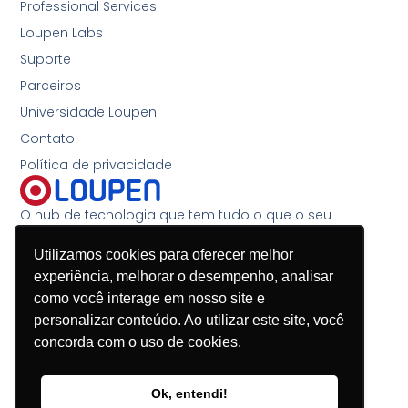
Professional Services
Loupen Labs
Suporte
Parceiros
Universidade Loupen
Contato
Política de privacidade
O hub de tecnologia que tem tudo o que o seu
negócio precisa
Utilizamos cookies para oferecer melhor
(11) 4200-1124
experiência, melhorar o desempenho, analisar
(45) 3197-9089
como você interage em nosso site e
contato@loupen.com.br
personalizar conteúdo. Ao utilizar este site, você
concorda com o uso de cookies.
Segunda à sexta-feira, das 8h30 às 18h
Ok, entendi!