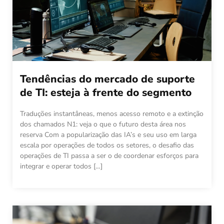
Tendências do mercado de suporte
de TI: esteja à frente do segmento
Traduções instantâneas, menos acesso remoto e a extinção
dos chamados N1: veja o que o futuro desta área nos
reserva Com a popularização das IA’s e seu uso em larga
escala por operações de todos os setores, o desafio das
operações de TI passa a ser o de coordenar esforços para
integrar e operar todos […]