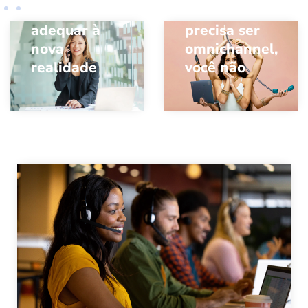
como se
Sua marca
adequar à
precisa ser
nova
omnichannel,
realidade
você não