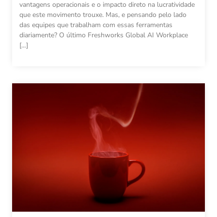
vantagens operacionais e o impacto direto na lucratividade
que este movimento trouxe. Mas, e pensando pelo lado
das equipes que trabalham com essas ferramentas
diariamente? O último Freshworks Global AI Workplace
[…]